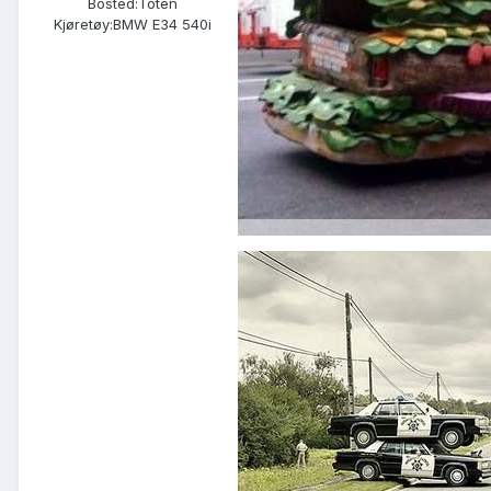
Bosted:
Toten
Kjøretøy:
BMW E34 540i