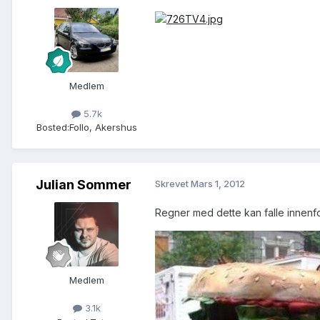
Medlem
5.7k
Bosted:
Follo, Akershus
Julian Sommer
Skrevet
Mars 1, 2012
Regner med dette kan falle innenfor
Medlem
3.1k