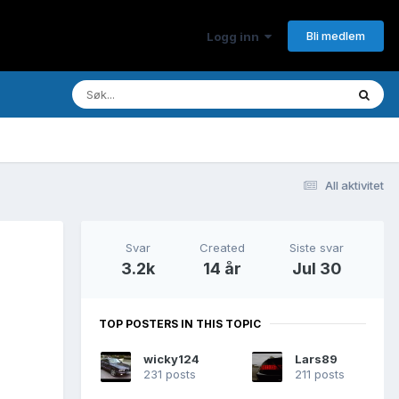
Bli medlem
Logg inn
All aktivitet
Svar
Created
Siste svar
3.2k
14 år
Jul 30
TOP POSTERS IN THIS TOPIC
wicky124
Lars89
231 posts
211 posts