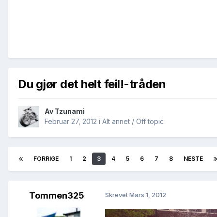
Du gjør det helt feil!-tråden
Av
Tzunami
Februar 27, 2012
i
Alt annet / Off topic
FORRIGE
1
2
3
4
5
6
7
8
NESTE
Tommen325
Skrevet
Mars 1, 2012