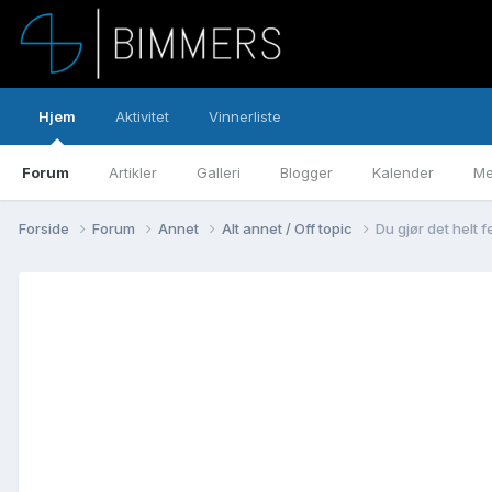
Hjem
Aktivitet
Vinnerliste
Forum
Artikler
Galleri
Blogger
Kalender
Me
Forside
Forum
Annet
Alt annet / Off topic
Du gjør det helt f