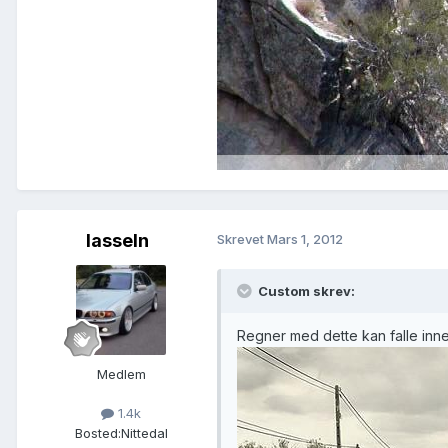
lasseln
Skrevet
Mars 1, 2012
Custom skrev:
Regner med dette kan falle innen
Medlem
1.4k
Bosted:
Nittedal