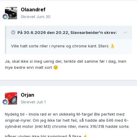
Olaandref
Skrevet
Juni 30
På 30.6.2026 den 20.22,
Slavearbeider'n
skrev:
Ville hatt sorte riller i nyrene og chrome kant. Ellers
👌
Ja, skal ikke si meg uenig der, tenkte det samme før i dag, men
mye bedre enn matt sort
🙂
Orjan
Skrevet
Juli 1
Nydelig bil - Imola rød er en skikkelig M-farge! Ble perfekt med
original-nyrer. Om jeg ikke tar helt feil, så hadde alle E46 med 6-
sylindret motor (inkl M3) chrome riller, mens 316/318 hadde sorte.
Håper ulyden ikke blir komplisert å fikse
🤞