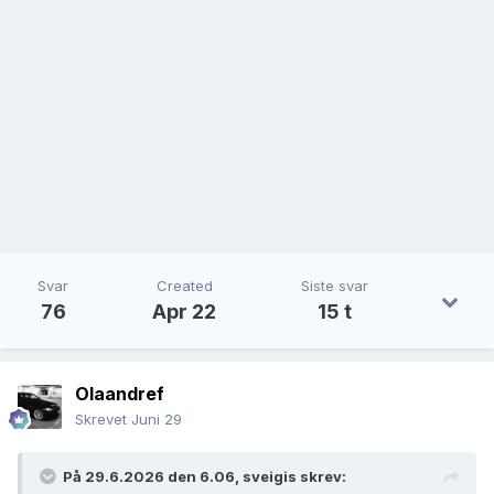
Svar
Created
Siste svar
76
Apr 22
15 t
Olaandref
Skrevet
Juni 29
På 29.6.2026 den 6.06,
sveigis
skrev: