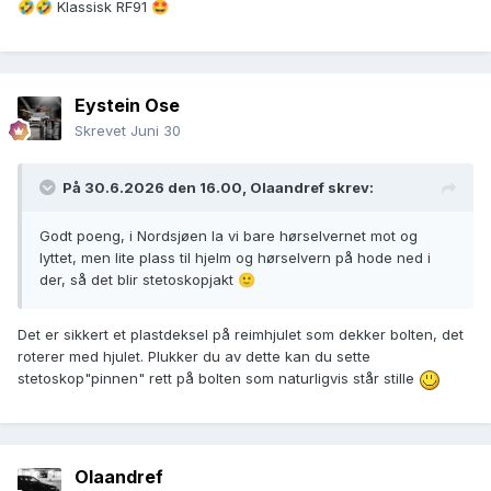
Klassisk RF91
🤣
🤣
🤩
Eystein Ose
Skrevet
Juni 30
På 30.6.2026 den 16.00,
Olaandref
skrev:
Godt poeng, i Nordsjøen la vi bare hørselvernet mot og
lyttet, men lite plass til hjelm og hørselvern på hode ned i
der, så det blir stetoskopjakt
🙂
Det er sikkert et plastdeksel på reimhjulet som dekker bolten, det
roterer med hjulet. Plukker du av dette kan du sette
stetoskop"pinnen" rett på bolten som naturligvis står stille
Olaandref