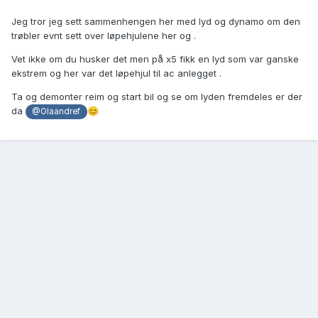
Jeg tror jeg sett sammenhengen her med lyd og dynamo om den
trøbler evnt sett over løpehjulene her og .
Vet ikke om du husker det men på x5 fikk en lyd som var ganske
ekstrem og her var det løpehjul til ac anlegget .
Ta og demonter reim og start bil og se om lyden fremdeles er der
da
😊
@Olaandref