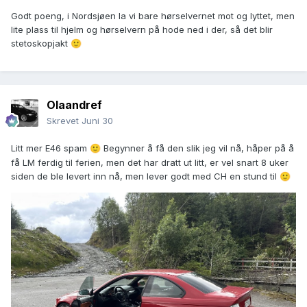
Godt poeng, i Nordsjøen la vi bare hørselvernet mot og lyttet, men
lite plass til hjelm og hørselvern på hode ned i der, så det blir
stetoskopjakt
🙂
Olaandref
Skrevet
Juni 30
Litt mer E46 spam
Begynner å få den slik jeg vil nå, håper på å
🙂
få LM ferdig til ferien, men det har dratt ut litt, er vel snart 8 uker
siden de ble levert inn nå, men lever godt med CH en stund til
🙂