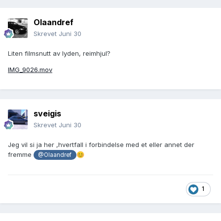
Olaandref
Skrevet
Juni 30
Liten filmsnutt av lyden, reimhjul?
IMG_9026.mov
sveigis
Skrevet
Juni 30
Jeg vil si ja her ,hvertfall i forbindelse med et eller annet der
fremme
😊
@Olaandref
1