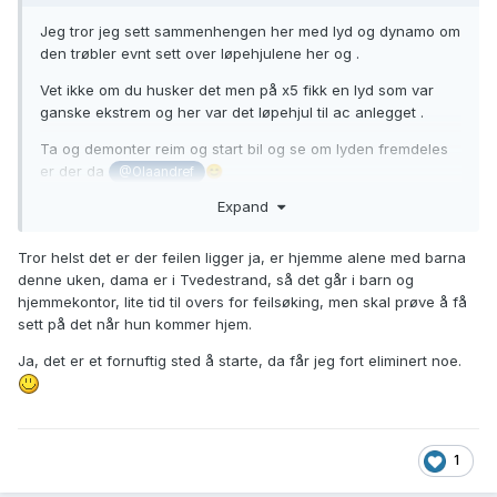
Jeg tror jeg sett sammenhengen her med lyd og dynamo om
den trøbler evnt sett over løpehjulene her og .
Vet ikke om du husker det men på x5 fikk en lyd som var
ganske ekstrem og her var det løpehjul til ac anlegget .
Ta og demonter reim og start bil og se om lyden fremdeles
er der da
😊
@Olaandref
Expand
Tror helst det er der feilen ligger ja, er hjemme alene med barna
denne uken, dama er i Tvedestrand, så det går i barn og
hjemmekontor, lite tid til overs for feilsøking, men skal prøve å få
sett på det når hun kommer hjem.
Ja, det er et fornuftig sted å starte, da får jeg fort eliminert noe.
1