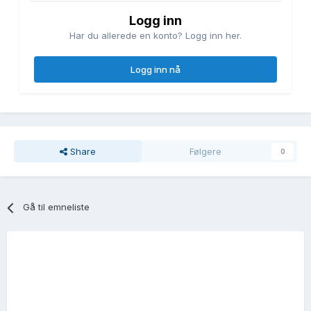
Logg inn
Har du allerede en konto? Logg inn her.
Logg inn nå
Share
Følgere
0
Gå til emneliste