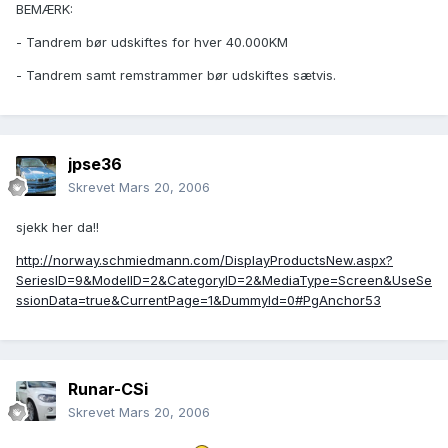
BEMÆRK:
- Tandrem bør udskiftes for hver 40.000KM
- Tandrem samt remstrammer bør udskiftes sætvis.
jpse36
Skrevet
Mars 20, 2006
sjekk her da!!
http://norway.schmiedmann.com/DisplayProductsNew.aspx?
SeriesID=9&ModelID=2&CategoryID=2&MediaType=Screen&UseSe
ssionData=true&CurrentPage=1&DummyId=0#PgAnchor53
Runar-CSi
Skrevet
Mars 20, 2006