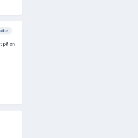
atter
nt på en