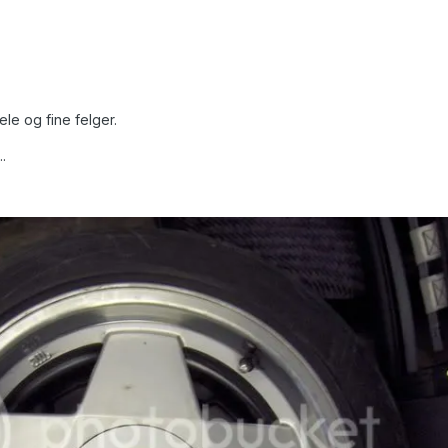
ele og fine felger.
..