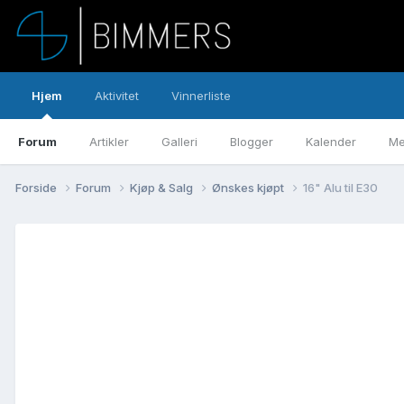
Hjem
Aktivitet
Vinnerliste
Forum
Artikler
Galleri
Blogger
Kalender
Me
Forside
Forum
Kjøp & Salg
Ønskes kjøpt
16" Alu til E30