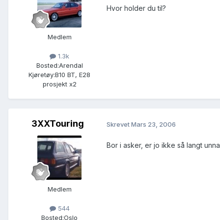
Hvor holder du til?
Medlem
1.3k
Bosted:
Arendal
Kjøretøy:
B10 BT, E28
prosjekt x2
3XXTouring
Skrevet
Mars 23, 2006
Bor i asker, er jo ikke så langt unna.
Medlem
544
Bosted:
Oslo