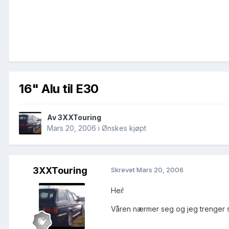
16" Alu til E30
Av
3XXTouring
Mars 20, 2006
i
Ønskes kjøpt
3XXTouring
Skrevet
Mars 20, 2006
Hei!
Våren nærmer seg og jeg trenger so