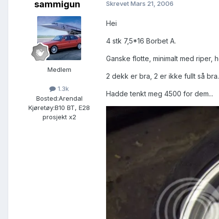
sammigun
Skrevet
Mars 21, 2006
Hei
4 stk 7,5*16 Borbet A.
Ganske flotte, minimalt med riper, h
Medlem
2 dekk er bra, 2 er ikke fullt så bra.
1.3k
Hadde tenkt meg 4500 for dem...
Bosted:
Arendal
Kjøretøy:
B10 BT, E28
prosjekt x2