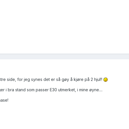
re side, for jeg synes det er så gøy å kjøre på 2 hjul!!
elger i bra stand som passer E30 utmerket, i mine øyne....
mase!