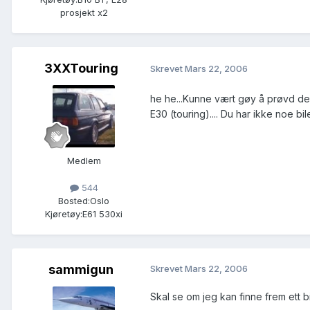
prosjekt x2
3XXTouring
Skrevet
Mars 22, 2006
he he...Kunne vært gøy å prøvd de p
E30 (touring).... Du har ikke noe bi
Medlem
544
Bosted:
Oslo
Kjøretøy:
E61 530xi
sammigun
Skrevet
Mars 22, 2006
Skal se om jeg kan finne frem ett bild