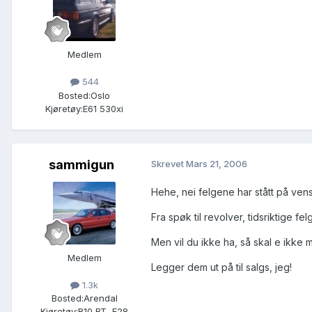
Medlem
544
Bosted:
Oslo
Kjøretøy:
E61 530xi
sammigun
Skrevet
Mars 21, 2006
Hehe, nei felgene har stått på venst
Fra spøk til revolver, tidsriktige f
Men vil du ikke ha, så skal e ikke 
Medlem
Legger dem ut på til salgs, jeg!
1.3k
Bosted:
Arendal
Kjøretøy:
B10 BT, E28