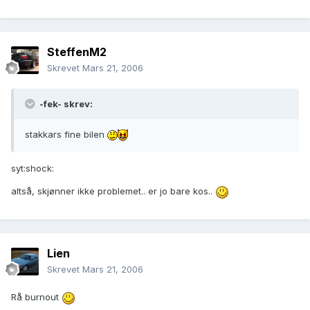
SteffenM2
Skrevet
Mars 21, 2006
-fek- skrev:
stakkars fine bilen
syt:shock:
altså, skjønner ikke problemet.. er jo bare kos..
Lien
Skrevet
Mars 21, 2006
Rå burnout