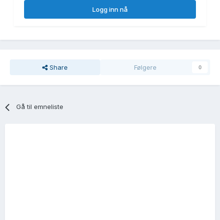
Logg inn nå
Share
Følgere
0
Gå til emneliste