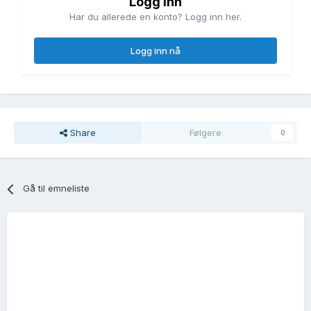
Logg inn
Har du allerede en konto? Logg inn her.
Logg inn nå
Share
Følgere
0
Gå til emneliste