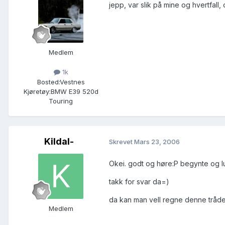
jepp, var slik på mine og hvertfall,
Medlem
1k
Bosted:
Vestnes
Kjøretøy:
BMW E39 520d
Touring
Kildal-
Skrevet
Mars 23, 2006
Okei. godt og høre:P begynte og lur
takk for svar da=)
da kan man vell regne denne tråde
Medlem