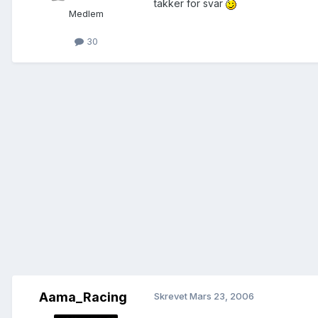
takker for svar
Medlem
30
Aama_Racing
Skrevet
Mars 23, 2006