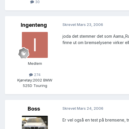
30
Ingenteng
Skrevet
Mars 23, 2006
joda det stemmer det som Aama_Racing
finne ut om bremselysene virker elle
Medlem
274
Kjøretøy:
2002 BMW
525D Touring
Boss
Skrevet
Mars 24, 2006
Er vel også en test på bremsene, t