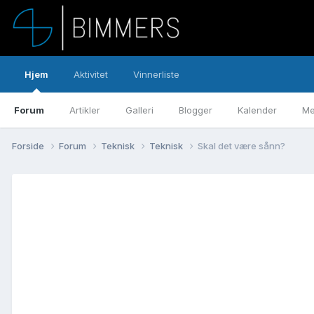
Hjem
Aktivitet
Vinnerliste
Forum
Artikler
Galleri
Blogger
Kalender
Me
Forside
Forum
Teknisk
Teknisk
Skal det være sånn?