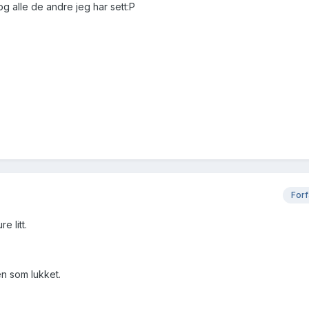
 og alle de andre jeg har sett:P
Forf
e litt.
n som lukket.