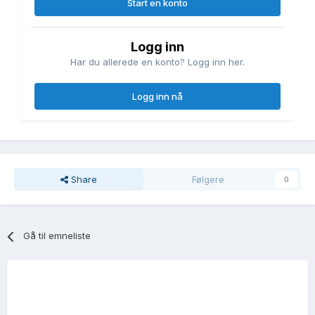
Start en konto
Logg inn
Har du allerede en konto? Logg inn her.
Logg inn nå
Share
Følgere
0
Gå til emneliste