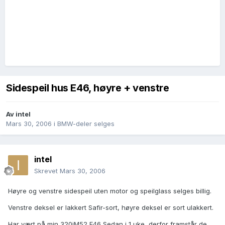
Sidespeil hus E46, høyre + venstre
Av
intel
Mars 30, 2006
i
BMW-deler selges
intel
Skrevet
Mars 30, 2006
Høyre og venstre sidespeil uten motor og speilglass selges billig.
Venstre deksel er lakkert Safir-sort, høyre deksel er sort ulakkert.
Har vært på min 320iM52 E46 Sedan i 1 uke, derfor framstår de