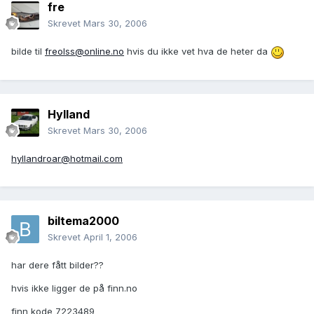
fre
Skrevet
Mars 30, 2006
bilde til
freolss@online.no
hvis du ikke vet hva de heter da
Hylland
Skrevet
Mars 30, 2006
hyllandroar@hotmail.com
biltema2000
Skrevet
April 1, 2006
har dere fått bilder??
hvis ikke ligger de på finn.no
finn kode 7223489