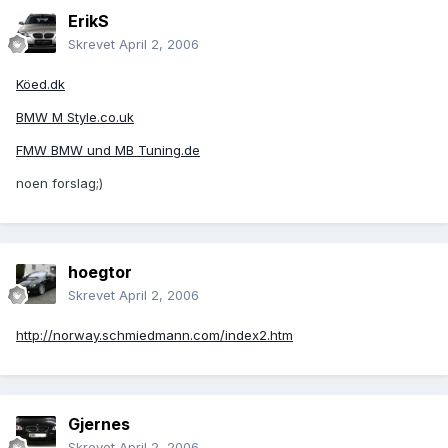
ErikS
Skrevet
April 2, 2006
Köed.dk
BMW M Style.co.uk
FMW BMW und MB Tuning.de
noen forslag;)
hoegtor
Skrevet
April 2, 2006
http://norway.schmiedmann.com/index2.htm
Gjernes
Skrevet
April 2, 2006