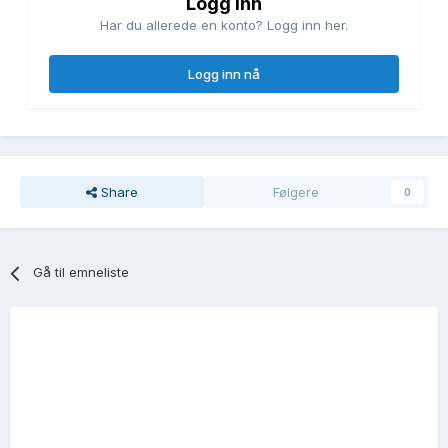
Logg inn
Har du allerede en konto? Logg inn her.
Logg inn nå
Share
Følgere
0
Gå til emneliste