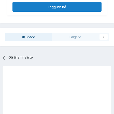
Logg inn nå
Share
Følgere
0
Gå til emneliste