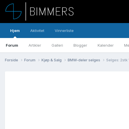
Hjem
Aktivitet
Vinnerliste
Forum
Artikler
Galleri
Blogger
Kalender
Me
Forside
Forum
Kjøp & Salg
BMW-deler selges
Selges: 2stk 