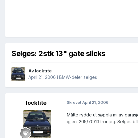
Selges: 2stk 13" gate slicks
Av
locktite
April 21, 2006
i
BMW-deler selges
locktite
Skrevet
April 21, 2006
Måtte rydde ut søppla mi av garasj
igjen. 205/70/13 tror jeg. Selges bill