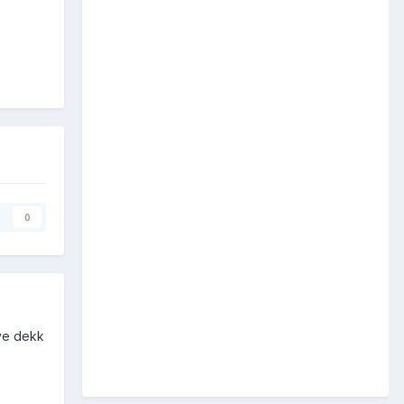
0
Mye dekk