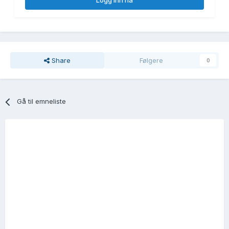
Logg inn nå
Share
Følgere
0
Gå til emneliste