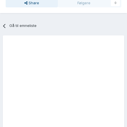
Share
Følgere
0
Gå til emneliste