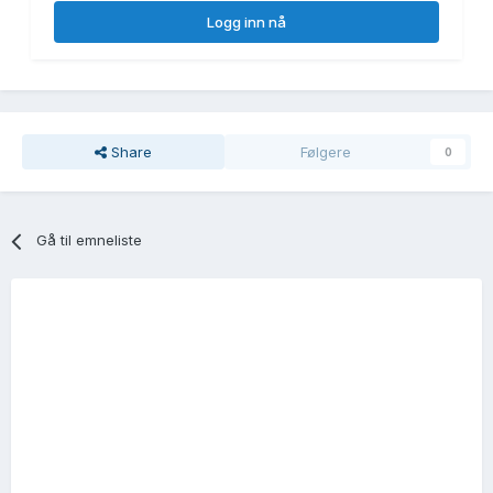
Logg inn nå
Share
Følgere
0
Gå til emneliste