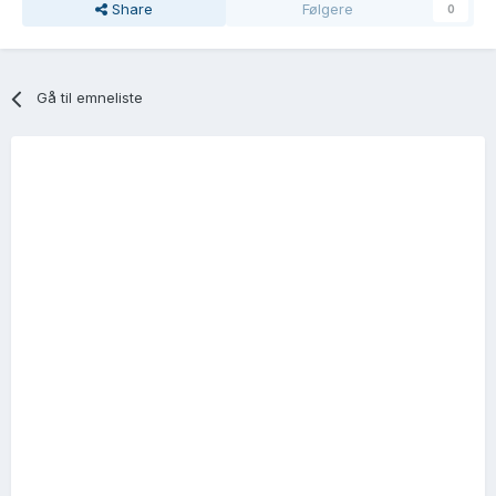
Share
Følgere
0
Gå til emneliste