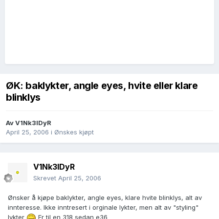
ØK: baklykter, angle eyes, hvite eller klare
blinklys
Av
V1Nk3lDyR
April 25, 2006
i
Ønskes kjøpt
V1Nk3lDyR
Skrevet
April 25, 2006
Ønsker å kjøpe baklykter, angle eyes, klare hvite blinklys, alt av
innteresse. Ikke inntresert i orginale lykter, men alt av "styling"
lykter
Er til en 318 sedan e36