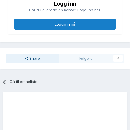
Logg inn
Har du allerede en konto? Logg inn her.
Logg inn nå
Share
Følgere
0
Gå til emneliste