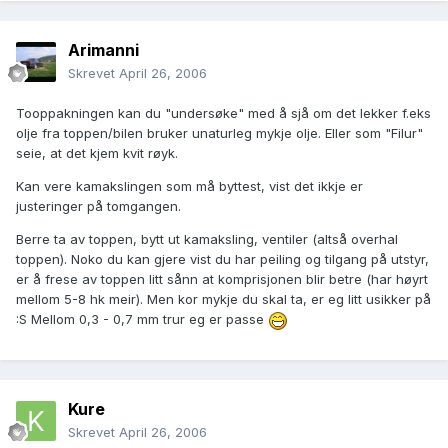
Arimanni
Skrevet
April 26, 2006
Tooppakningen kan du "undersøke" med å sjå om det lekker f.eks
olje fra toppen/bilen bruker unaturleg mykje olje. Eller som "Filur"
seie, at det kjem kvit røyk.
Kan vere kamakslingen som må byttest, vist det ikkje er
justeringer på tomgangen.
Berre ta av toppen, bytt ut kamaksling, ventiler (altså overhal
toppen). Noko du kan gjere vist du har peiling og tilgang på utstyr,
er å frese av toppen litt sånn at komprisjonen blir betre (har høyrt
mellom 5-8 hk meir). Men kor mykje du skal ta, er eg litt usikker på
:S Mellom 0,3 - 0,7 mm trur eg er passe
Kure
Skrevet
April 26, 2006