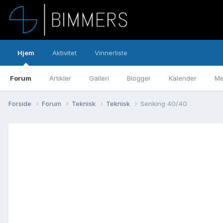
Hjem
Aktivitet
Vinnerliste
Forum
Artikler
Galleri
Blogger
Kalender
Me
Forside
Forum
Teknisk
Teknisk
Senking 40/40