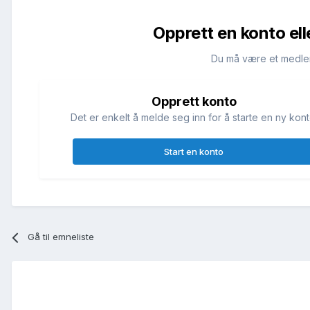
Opprett en konto ell
Du må være et medle
Opprett konto
Det er enkelt å melde seg inn for å starte en ny kont
Start en konto
Gå til emneliste