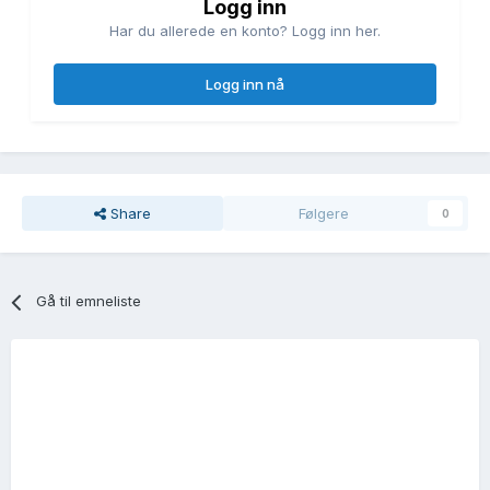
Logg inn
Har du allerede en konto? Logg inn her.
Logg inn nå
Share
Følgere
0
Gå til emneliste