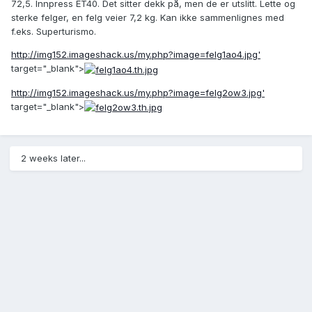
72,5. Innpress ET40. Det sitter dekk på, men de er utslitt. Lette og
sterke felger, en felg veier 7,2 kg. Kan ikke sammenlignes med
f.eks. Superturismo.
http://img152.imageshack.us/my.php?image=felg1ao4.jpg'
target="_blank">
http://img152.imageshack.us/my.php?image=felg2ow3.jpg'
target="_blank">
2 weeks later...