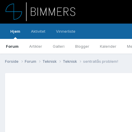
Hjem
Aktivitet
Vinnerliste
Forum
Artikler
Galleri
Blogger
Kalender
Me
Forside
Forum
Teknisk
Teknisk
sentrallås problem!