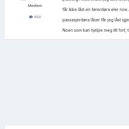
Medlem
får ikke låst en førerdøra eler noe..
464
passasjerdøra låser får jeg låst igj
Noen som kan hjelpe meg litt fort,