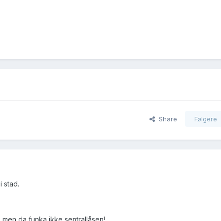
Share
Følgere
 stad.
en, men da funka ikke sentrallåsen!