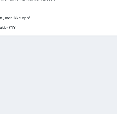
en , men ikke opp!
 takk=)???