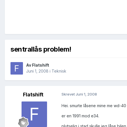
sentrallås problem!
Av
Flatshift
Juni 1, 2008
i
Teknisk
Flatshift
Skrevet
Juni 1, 2008
Hei. smurte låsene mine me wd-40 i
er en 1991 mod e34.
plutselig i stad skulle jeg låse bil