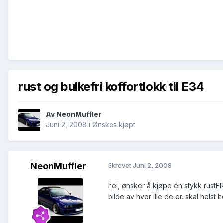
rust og bulkefri koffortlokk til E34
Av
NeonMuffler
Juni 2, 2008
i
Ønskes kjøpt
NeonMuffler
Skrevet
Juni 2, 2008
hei, ønsker å kjøpe én stykk rustFRI
bilde av hvor ille de er. skal helst