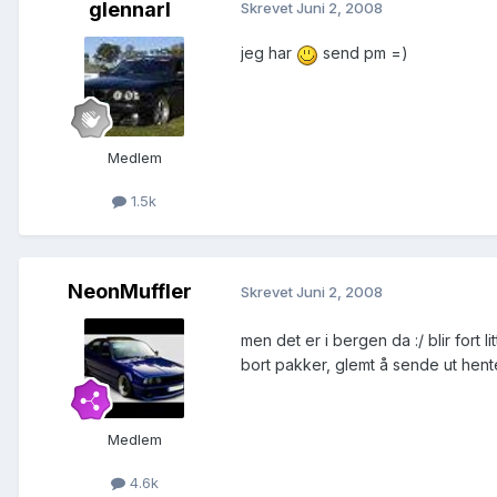
glennarl
Skrevet
Juni 2, 2008
jeg har
send pm =)
Medlem
1.5k
NeonMuffler
Skrevet
Juni 2, 2008
men det er i bergen da :/ blir fort l
bort pakker, glemt å sende ut hent
Medlem
4.6k