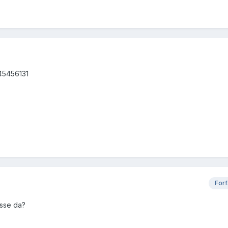
 45456131
Forf
isse da?