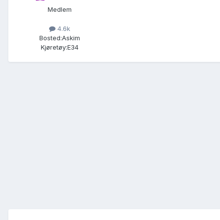
Medlem
4.6k
Bosted:
Askim
Kjøretøy:
E34