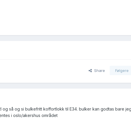
Share
Følgere
 og så og si bulkefritt koffortlokk til E34. bulker kan godtas bare jeg
 hentes i oslo/akershus området