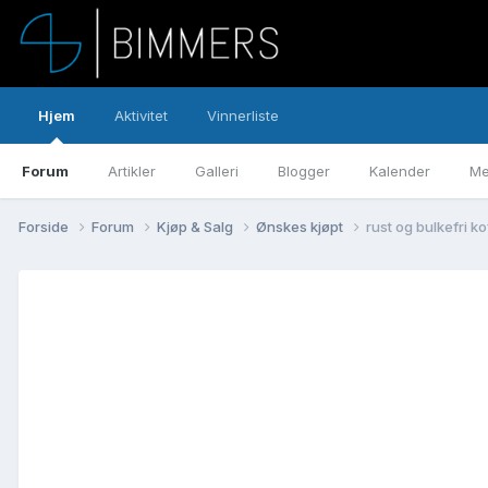
Hjem
Aktivitet
Vinnerliste
Forum
Artikler
Galleri
Blogger
Kalender
Me
Forside
Forum
Kjøp & Salg
Ønskes kjøpt
rust og bulkefri ko