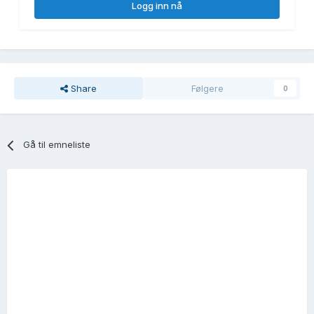
Logg inn nå
Share
Følgere
0
Gå til emneliste