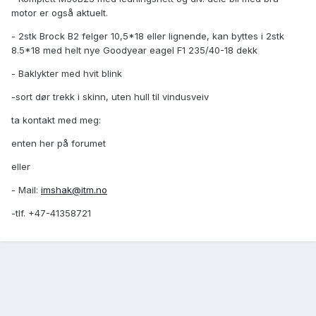
motor er også aktuelt.
- 2stk Brock B2 felger 10,5*18 eller lignende, kan byttes i 2stk
8.5*18 med helt nye Goodyear eagel F1 235/40-18 dekk
- Baklykter med hvit blink
-sort dør trekk i skinn, uten hull til vindusveiv
ta kontakt med meg:
enten her på forumet
eller
- Mail:
imshak@itm.no
-tlf. +47-41358721