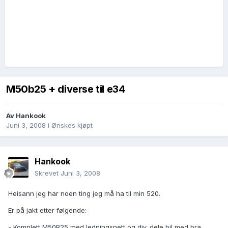
M50b25 + diverse til e34
Av
Hankook
Juni 3, 2008
i
Ønskes kjøpt
Hankook
Skrevet
Juni 3, 2008
Heisann jeg har noen ting jeg må ha til min 520.
Er på jakt etter følgende:
- Komplett M50B25 med ledningsnett og div. dele bil med bra