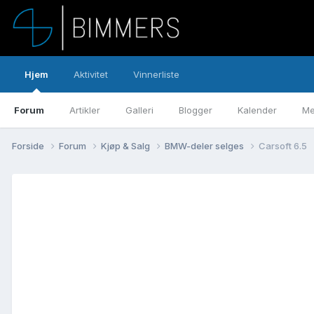
Hjem
Aktivitet
Vinnerliste
Forum
Artikler
Galleri
Blogger
Kalender
Me
Forside
Forum
Kjøp & Salg
BMW-deler selges
Carsoft 6.5