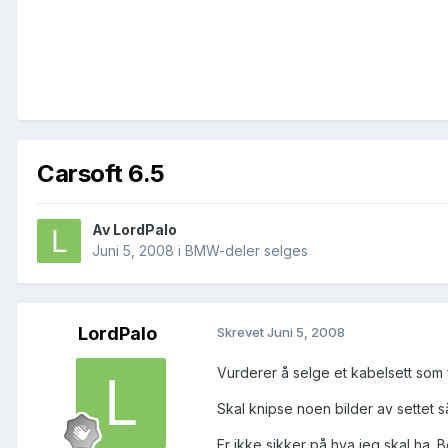
Carsoft 6.5
Av
LordPalo
Juni 5, 2008
i
BMW-deler selges
LordPalo
Skrevet
Juni 5, 2008
Vurderer å selge et kabelsett som 
Skal knipse noen bilder av settet så 
Er ikke sikker på hva jeg skal ha. Be