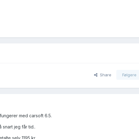
Share
Følgere
fungerer med carsoft 6.5.
snart jeg får tid..
talte selv 1195 kr.