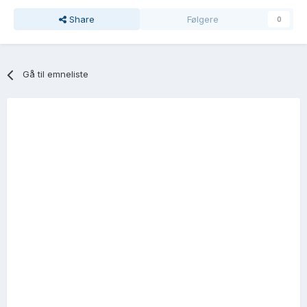
Share
Følgere
0
Gå til emneliste