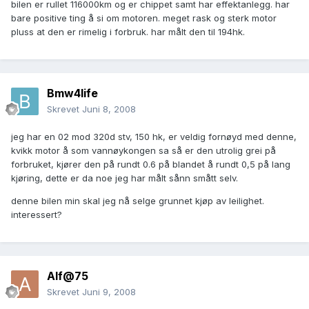
bilen er rullet 116000km og er chippet samt har effektanlegg. har
bare positive ting å si om motoren. meget rask og sterk motor
pluss at den er rimelig i forbruk. har målt den til 194hk.
Bmw4life
Skrevet
Juni 8, 2008
jeg har en 02 mod 320d stv, 150 hk, er veldig fornøyd med denne,
kvikk motor å som vannøykongen sa så er den utrolig grei på
forbruket, kjører den på rundt 0.6 på blandet å rundt 0,5 på lang
kjøring, dette er da noe jeg har målt sånn smått selv.
denne bilen min skal jeg nå selge grunnet kjøp av leilighet.
interessert?
Alf@75
Skrevet
Juni 9, 2008