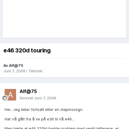
e46 320d touring
Av
Alf@75
Juni 7, 2008
i
Teknisk
Alf@75
Skrevet
Juni 7, 2008
Hei.. Jeg leiter fortsatt etter en stajonsvogn.
Har nå gått fra å se på e36 til nå e46...
Men hørte at e46 320td hadde problem med ventil løfterene, er