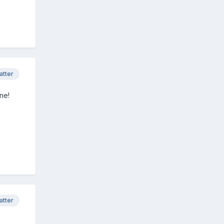
atter
ne!
atter