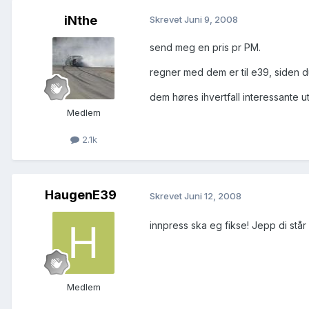
iNthe
Skrevet
Juni 9, 2008
send meg en pris pr PM.
regner med dem er til e39, siden du
dem høres ihvertfall interessante ut
Medlem
2.1k
HaugenE39
Skrevet
Juni 12, 2008
innpress ska eg fikse! Jepp di står
Medlem