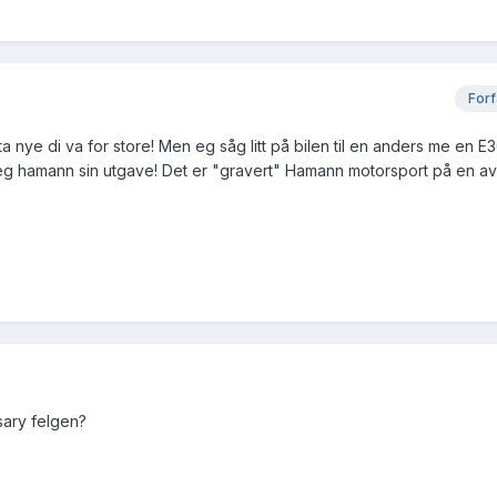
Forf
a nye di va for store! Men eg såg litt på bilen til en anders me en E3
t eg hamann sin utgave! Det er "gravert" Hamann motorsport på en a
sary felgen?