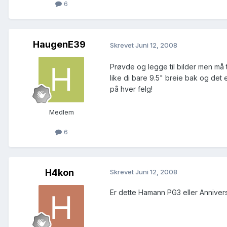
6
HaugenE39
Skrevet
Juni 12, 2008
Prøvde og legge til bilder men må t
like di bare 9.5" breie bak og de
på hver felg!
Medlem
6
H4kon
Skrevet
Juni 12, 2008
Er dette Hamann PG3 eller Anniver