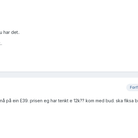
 har det..
..
Forf
 nå på ein E39. prisen eg har tenkt e 12k?? kom med bud. ska fiksa b