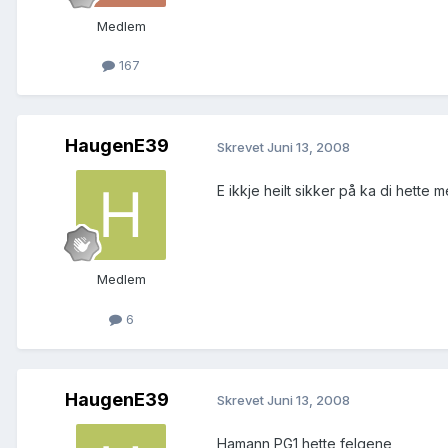
Medlem
167
HaugenE39
Skrevet
Juni 13, 2008
E ikkje heilt sikker på ka di hette
Medlem
6
HaugenE39
Skrevet
Juni 13, 2008
Hamann PG1 hette felgene