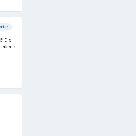
atter
6! D e
v eikene