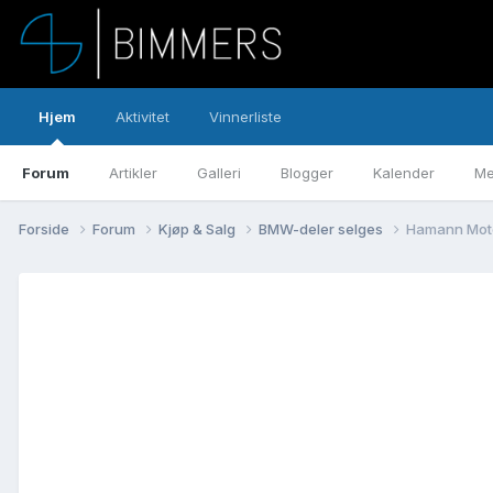
Hjem
Aktivitet
Vinnerliste
Forum
Artikler
Galleri
Blogger
Kalender
Me
Forside
Forum
Kjøp & Salg
BMW-deler selges
Hamann Motor