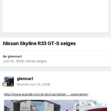
Nissan Skyline R33 GT-S selges
Av
glennarl
Juni 10, 2008
i
Annet selges
glennarl
Skrevet
Juni 10, 2008
http://www.autodb.no/cgi-bin/car/detail ... ;username=