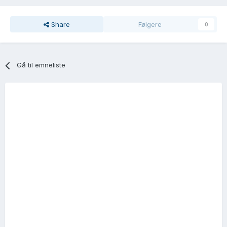
Share
Følgere
0
Gå til emneliste