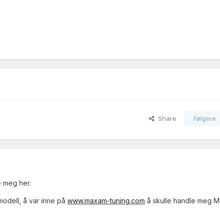
Share
Følgere
e meg her.
odell, å var inne på
www.maxam-tuning.com
å skulle handle meg M