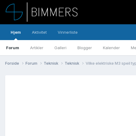
Hjem
Aktivitet
Vinnerliste
Forum
Artikler
Galleri
Blogger
Kalender
Me
Forside
Forum
Teknisk
Teknisk
Vilke elektriske M3 speil t