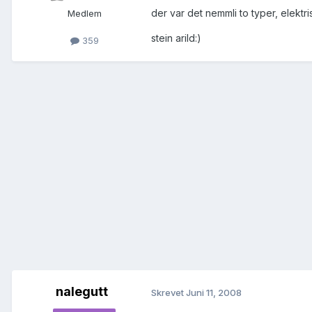
der var det nemmli to typer, elektri
Medlem
stein arild:)
359
nalegutt
Skrevet
Juni 11, 2008