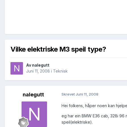
Vilke elektriske M3 speil type?
Av
nalegutt
Juni 11, 2008
i
Teknisk
nalegutt
Skrevet
Juni 11, 2008
Hei folkens, håper noen kan hjelp
eg har ein BMW E36 cab, 328i 96 m
speil(elektriske).