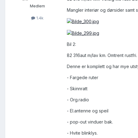
Medlem
Mangler interiør og dørsider samt s
1.4k
Bil 2:
82 316aut m/lav km. Omtrent rustfri.
Denne er komplett og har mye utstyr
- Fargede ruter
- Skinnratt
- Org.radio
- El.antenne og speil
- pop-out vinduer bak.
- Hvite blinklys.