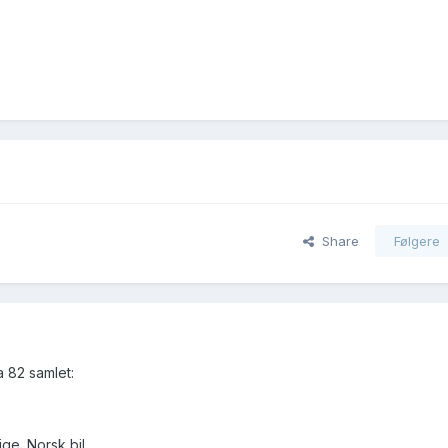
Share
Følgere
 82 samlet:
ige. Norsk bil.