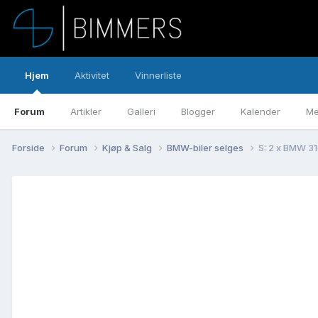
Hjem
Aktivitet
Vinnerliste
Forum
Artikler
Galleri
Blogger
Kalender
Me
Forside
Forum
Kjøp & Salg
BMW-biler selges
S: 2 x BMW 31