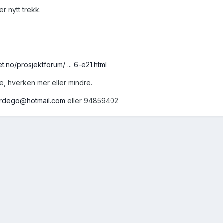
er nytt trekk.
t.no/prosjektforum/ ... 6-e21.html
e, hverken mer eller mindre.
ardego@hotmail.com
eller 94859402