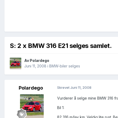
S: 2 x BMW 316 E21 selges samlet.
Av
Polardego
Juni 11, 2008
i
BMW-biler selges
Polardego
Skrevet
Juni 11, 2008
Vurderer å selge mine BMW 316 fra
Bil 1:
82 316 m/lav km. Veldig lite rust. Be