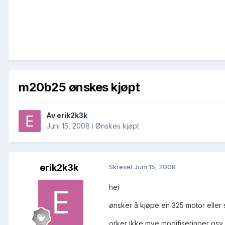
m20b25 ønskes kjøpt
Av
erik2k3k
Juni 15, 2008
i
Ønskes kjøpt
erik2k3k
Skrevet
Juni 15, 2008
hei
ønsker å kjøpe en 325 motor eller s
orker ikke mye modifiseringer osv