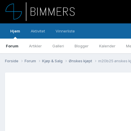
Hjem
Aktivitet
Vinnerliste
Forum
Artikler
Galleri
Blogger
Kalender
Me
Forside
Forum
Kjøp & Salg
Ønskes kjøpt
m20b25 ønskes kj