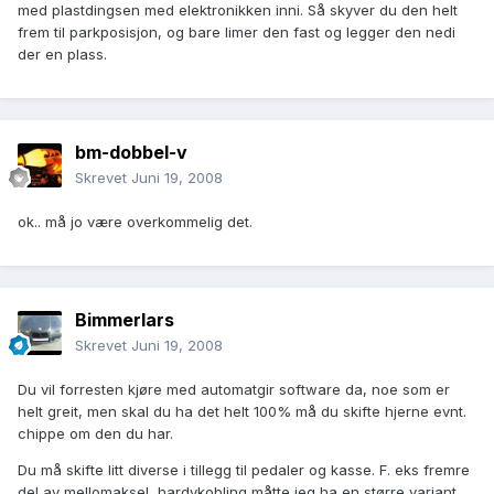
med plastdingsen med elektronikken inni. Så skyver du den helt
frem til parkposisjon, og bare limer den fast og legger den nedi
der en plass.
bm-dobbel-v
Skrevet
Juni 19, 2008
ok.. må jo være overkommelig det.
Bimmerlars
Skrevet
Juni 19, 2008
Du vil forresten kjøre med automatgir software da, noe som er
helt greit, men skal du ha det helt 100% må du skifte hjerne evnt.
chippe om den du har.
Du må skifte litt diverse i tillegg til pedaler og kasse. F. eks fremre
del av mellomaksel, hardykobling måtte jeg ha en større variant