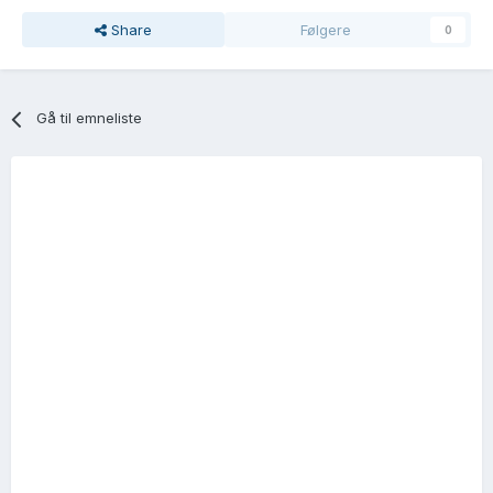
Share
Følgere
0
Gå til emneliste