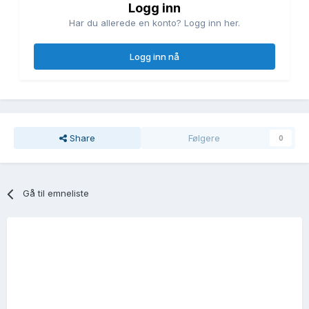
Logg inn
Har du allerede en konto? Logg inn her.
Logg inn nå
Share
Følgere
0
Gå til emneliste