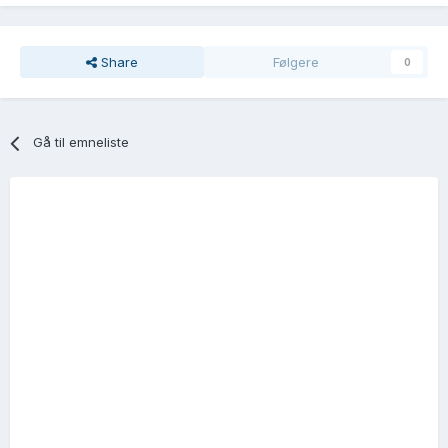
Share
Følgere
0
Gå til emneliste