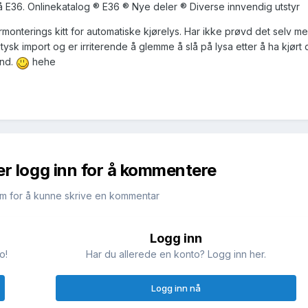
å E36. Onlinekatalog ® E36 ® Nye deler ® Diverse innvendig utstyr
ermonterings kitt for automatiske kjørelys. Har ikke prøvd det selv m
tysk import og er irriterende å glemme å slå på lysa etter å ha kjørt
und.
hehe
er logg inn for å kommentere
m for å kunne skrive en kommentar
Logg inn
o!
Har du allerede en konto? Logg inn her.
Logg inn nå