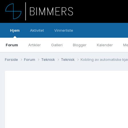
Hjem
Aktivitet
Vinnerliste
Forum
Artikler
Galleri
Blogger
Kalender
Me
Forside
Forum
Teknisk
Teknisk
Kobling av automatiske kjø