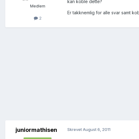
kan koble dette?
Medlem
Er takknemlig for alle svar samt ko
2
juniormathisen
Skrevet
August 6, 2011