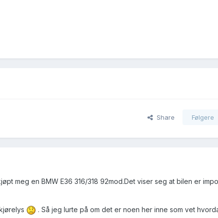
Share
Følgere
 kjøpt meg en BMW E36 316/318 92mod.Det viser seg at bilen er import
 kjørelys
. Så jeg lurte på om det er noen her inne som vet hvord