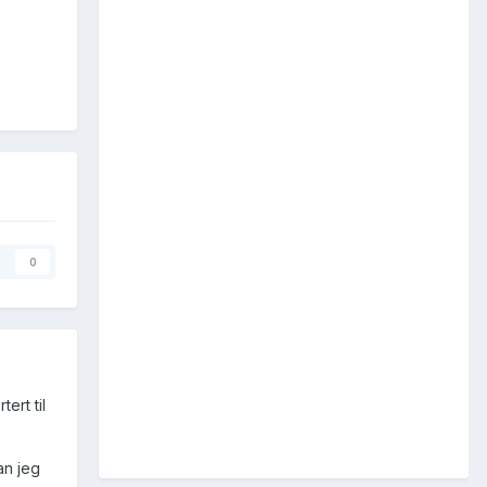
0
ert til
an jeg