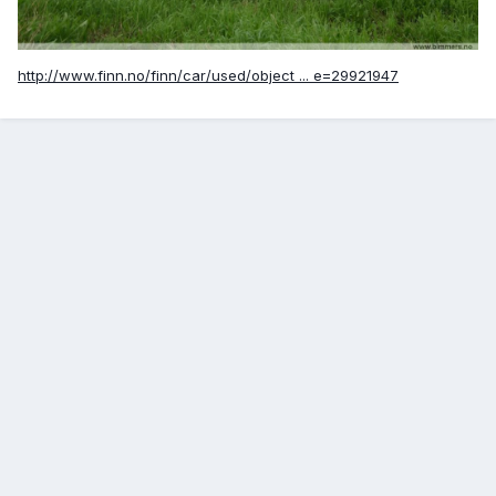
http://www.finn.no/finn/car/used/object ... e=29921947