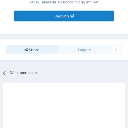
Har du allerede en konto? Logg inn her.
Logg inn nå
Share
Følgere
0
Gå til emneliste