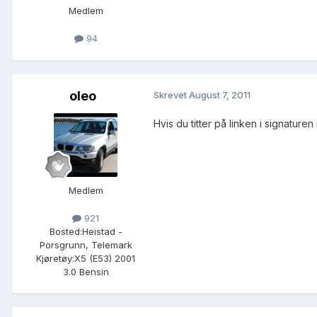
Medlem
94
oleo
Skrevet
August 7, 2011
Hvis du titter på linken i signaturen
Medlem
921
Bosted:
Heistad -
Porsgrunn, Telemark
Kjøretøy:
X5 (E53) 2001
3.0 Bensin