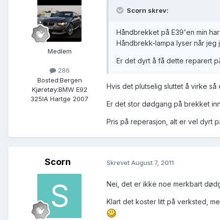
Scorn skrev:
Håndbrekket på E39'en min har s
Håndbrekk-lampa lyser når jeg j
Medlem
Er det dyrt å få dette reparert 
286
Bosted:
Bergen
Hvis det plutselig sluttet å virke 
Kjøretøy:
BMW E92
325IA Hartge 2007
Er det stor dødgang på brekket inn
Pris på reperasjon, alt er vel dyrt
Scorn
Skrevet
August 7, 2011
Nei, det er ikke noe merkbart dødg
Klart det koster litt på verksted, 