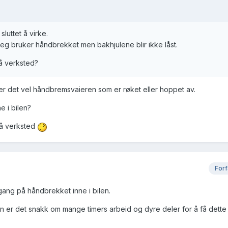
luttet å virke.
eg bruker håndbrekket men bakhjulene blir ikke låst.
på verksted?
så er det vel håndbremsvaieren som er røket eller hoppet av.
e i bilen?
 på verksted
Forf
ang på håndbrekket inne i bilen.
men er det snakk om mange timers arbeid og dyre deler for å få dette 