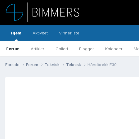
Hjem
Aktivitet
Vinnerliste
Forum
Artikler
Galleri
Blogger
Kalender
Me
Forside
Forum
Teknisk
Teknisk
Håndbrekk E39