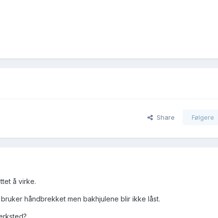
Share
Følgere
tet å virke.
bruker håndbrekket men bakhjulene blir ikke låst.
verksted?