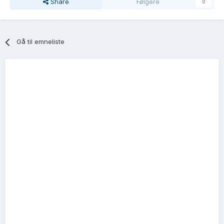
Share
Følgere
0
Gå til emneliste