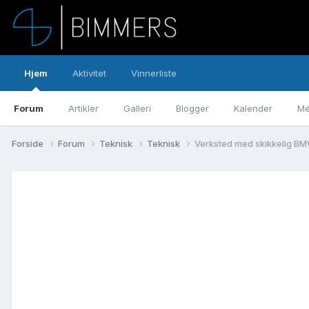
Hjem
Aktivitet
Vinnerliste
Forum
Artikler
Galleri
Blogger
Kalender
Me
Forside
Forum
Teknisk
Teknisk
Verksted med skikkelig BM