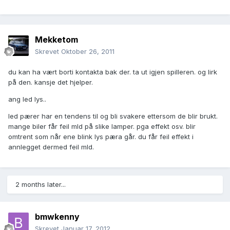
Mekketom
Skrevet
Oktober 26, 2011
du kan ha vært borti kontakta bak der. ta ut igjen spilleren. og lirk
på den. kansje det hjelper.
ang led lys..
led pærer har en tendens til og bli svakere ettersom de blir brukt.
mange biler får feil mld på slike lamper. pga effekt osv. blir
omtrent som når ene blink lys pæra går. du får feil effekt i
annlegget dermed feil mld.
2 months later...
bmwkenny
Skrevet
Januar 17, 2012