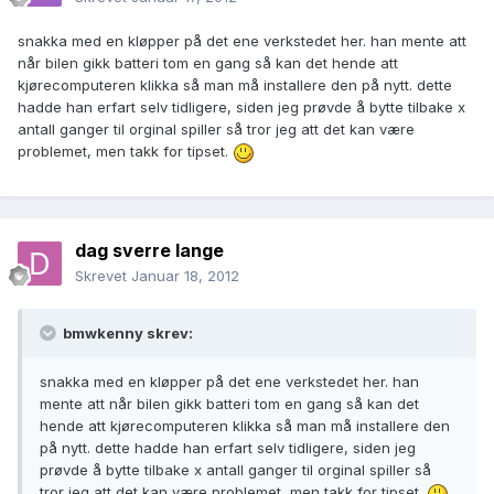
snakka med en kløpper på det ene verkstedet her. han mente att
når bilen gikk batteri tom en gang så kan det hende att
kjørecomputeren klikka så man må installere den på nytt. dette
hadde han erfart selv tidligere, siden jeg prøvde å bytte tilbake x
antall ganger til orginal spiller så tror jeg att det kan være
problemet, men takk for tipset.
dag sverre lange
Skrevet
Januar 18, 2012
bmwkenny skrev:
snakka med en kløpper på det ene verkstedet her. han
mente att når bilen gikk batteri tom en gang så kan det
hende att kjørecomputeren klikka så man må installere den
på nytt. dette hadde han erfart selv tidligere, siden jeg
prøvde å bytte tilbake x antall ganger til orginal spiller så
tror jeg att det kan være problemet, men takk for tipset.