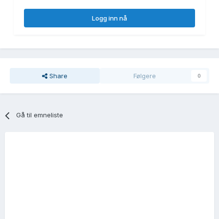
Logg inn nå
Share
Følgere
0
Gå til emneliste