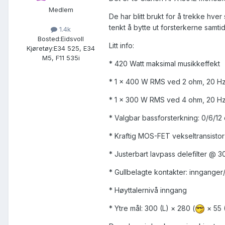
Medlem
De har blitt brukt for å trekke hve
tenkt å bytte ut forsterkerne samtid
1.4k
Bosted:
Eidsvoll
Litt info:
Kjøretøy:
E34 525, E34
M5, F11 535i
* 420 Watt maksimal musikkeffekt
* 1 × 400 W RMS ved 2 ohm, 20 H
* 1 × 300 W RMS ved 4 ohm, 20 H
* Valgbar bassforsterkning: 0/6/1
* Kraftig MOS-FET vekseltransistor
* Justerbart lavpass delefilter @ 
* Gullbelagte kontakter: innganger
* Høyttalernivå inngang
* Ytre mål: 300 (L) × 280 (
× 55 