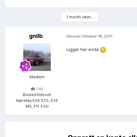
1 month later...
gnilb
Skrevet
Oktober 18, 2011
Ligger her enda
Medlem
1.4k
Bosted:
Eidsvoll
Kjøretøy:
E34 525, E34
M5, F11 535i