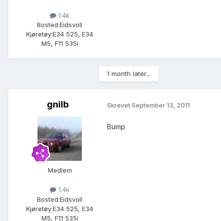
1.4k
Bosted:
Eidsvoll
Kjøretøy:
E34 525, E34
M5, F11 535i
1 month later...
gnilb
Skrevet
September 13, 2011
Bump
Medlem
1.4k
Bosted:
Eidsvoll
Kjøretøy:
E34 525, E34
M5, F11 535i