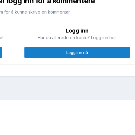
er logg inn for å kommentere
m for å kunne skrive en kommentar
Logg inn
o!
Har du allerede en konto? Logg inn her.
Logg inn nå