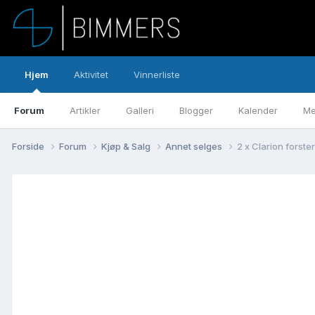
Hjem
Aktivitet
Vinnerliste
Forum
Artikler
Galleri
Blogger
Kalender
Me
Forside
Forum
Kjøp & Salg
Annet selges
2 x Clarion forst