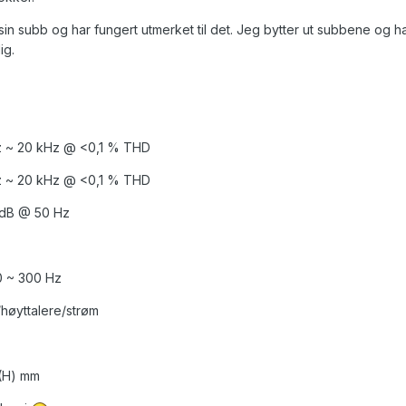
r sin subb og har fungert utmerket til det. Jeg bytter ut subbene og 
ig.
z ~ 20 kHz @ <0,1 % THD
z ~ 20 kHz @ <0,1 % THD
2 dB @ 50 Hz
30 ~ 300 Hz
/høyttalere/strøm
(H) mm