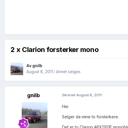
2 x Clarion forsterker mono
Av
gnilb
August 8, 2011
i
Annet selges
gnilb
Skrevet
August 8, 2011
Hei
Selger da mine to forsterkere.
Det er to Clarion APX1301E monobl