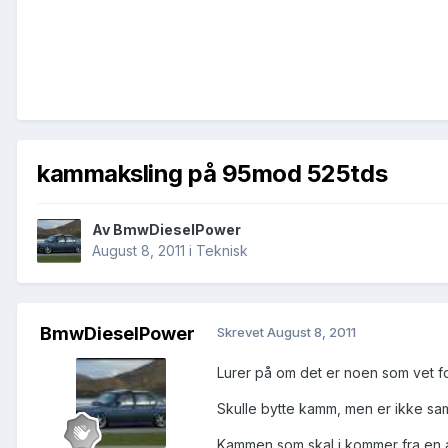
kammaksling på 95mod 525tds
Av
BmwDieselPower
August 8, 2011
i
Teknisk
BmwDieselPower
Skrevet
August 8, 2011
Lurer på om det er noen som vet f
Skulle bytte kamm, men er ikke sa
Kammen som skal i kommer fra en 