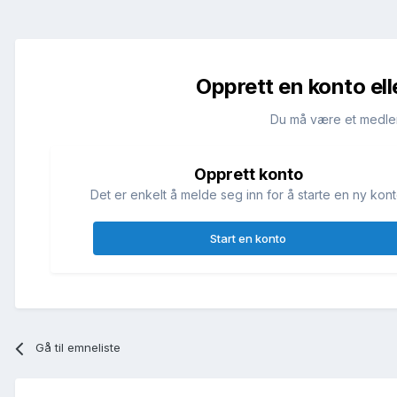
Opprett en konto ell
Du må være et medle
Opprett konto
Det er enkelt å melde seg inn for å starte en ny kont
Start en konto
Gå til emneliste