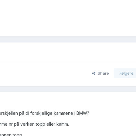
Share
Følgere
orskjellen på di forskjellige kammene i BMW?
mme nr på verken topp eller kamm.
annen topp.