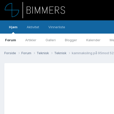
Hjem
Aktivitet
Vinnerliste
Forum
Artikler
Galleri
Blogger
Kalender
Me
Forside
Forum
Teknisk
Teknisk
kammaksling på 95mod 52