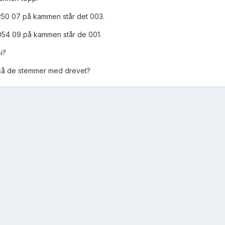
 250 07 på kammen står det 003.
054 09 på kammen står de 001.
i?
n så de stemmer med drevet?