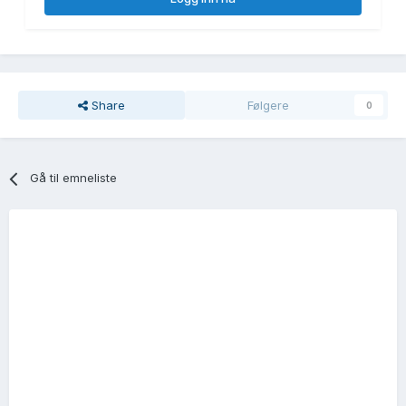
Share
Følgere
0
Gå til emneliste