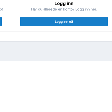
Logg inn
o!
Har du allerede en konto? Logg inn her.
Logg inn nå