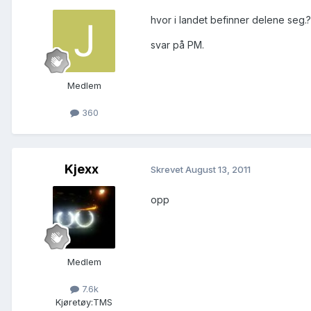
hvor i landet befinner delene seg.?
svar på PM.
Medlem
360
Kjexx
Skrevet
August 13, 2011
opp
Medlem
7.6k
Kjøretøy:
TMS