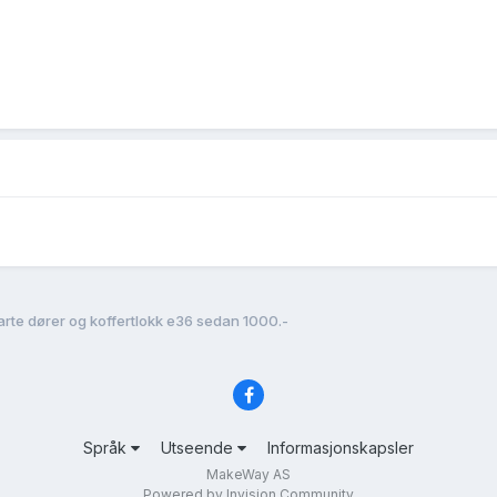
rte dører og koffertlokk e36 sedan 1000.-
Språk
Utseende
Informasjonskapsler
MakeWay AS
Powered by Invision Community