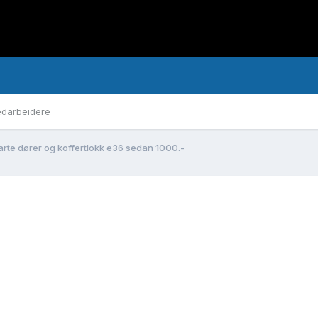
darbeidere
rte dører og koffertlokk e36 sedan 1000.-