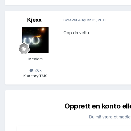
Kjexx
Skrevet
August 15, 2011
Opp da vettu.
Medlem
7.6k
Kjøretøy:
TMS
Opprett en konto ell
Du må være et medle