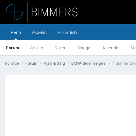
Hjem
Aktivitet
Vinnerliste
Forum
Artikler
Galleri
Blogger
Kalender
Me
Forside
Forum
Kjøp & Salg
BMW-deler selges
4 diamantsva