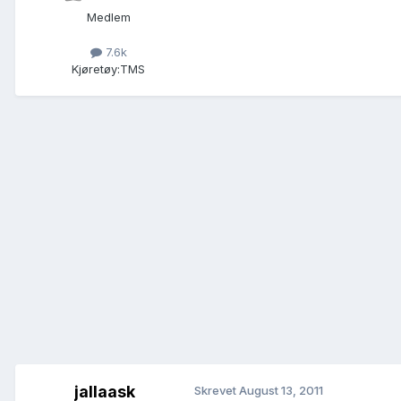
Medlem
7.6k
Kjøretøy:
TMS
jallaask
Skrevet
August 13, 2011