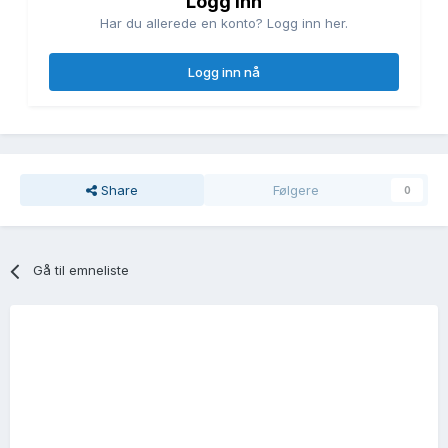
Logg inn
Har du allerede en konto? Logg inn her.
Logg inn nå
Share
Følgere
0
Gå til emneliste