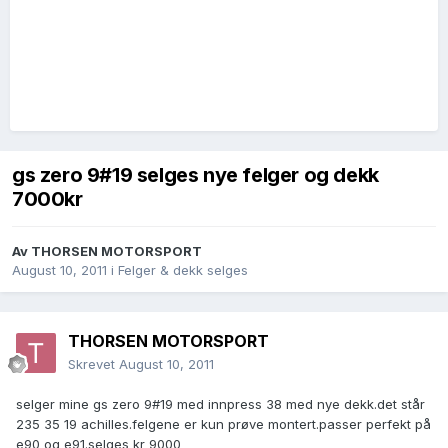
gs zero 9#19 selges nye felger og dekk
7000kr
Av
THORSEN MOTORSPORT
August 10, 2011
i
Felger & dekk selges
THORSEN MOTORSPORT
Skrevet
August 10, 2011
selger mine gs zero 9#19 med innpress 38 med nye dekk.det står
235 35 19 achilles.felgene er kun prøve montert.passer perfekt på
e90 og e91.selges kr 9000