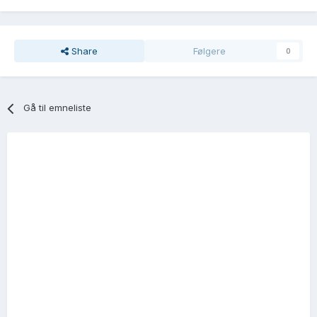
Share
Følgere
0
Gå til emneliste