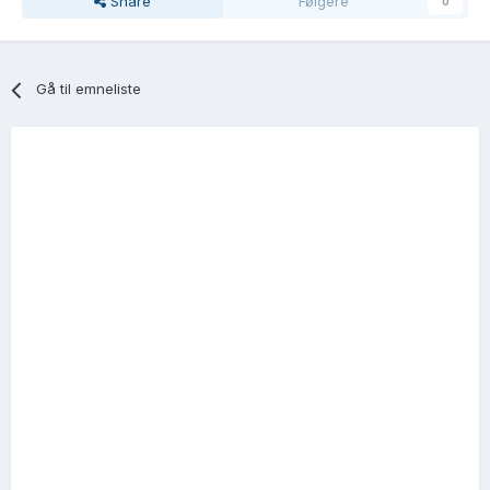
Share
Følgere
0
Gå til emneliste