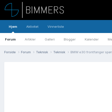
Hjem
Aktivitet
Vinnerliste
Forum
Artikler
Galleri
Blogger
Kalender
Me
Forside
Forum
Teknisk
Teknisk
BMW e30 frontfanger spø