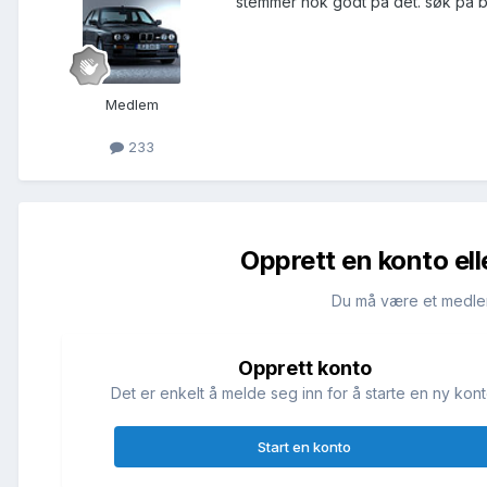
stemmer nok godt på det. søk på b
Medlem
233
Opprett en konto ell
Du må være et medle
Opprett konto
Det er enkelt å melde seg inn for å starte en ny kont
Start en konto