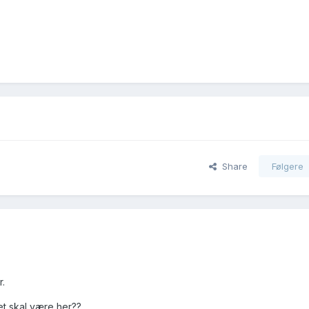
Share
Følgere
r.
et skal være her??