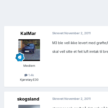
KalMar
Skrevet
November 2, 2011
M3 ble vell ikke levert med grøfte/
skal vell sitte et feit luft inntak til
Medlem
1.4k
Kjøretøy:
E30
skogsland
Skrevet
November 2, 2011