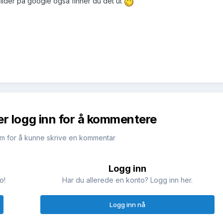
ilder på google også finner du det ut
er logg inn for å kommentere
m for å kunne skrive en kommentar
Logg inn
o!
Har du allerede en konto? Logg inn her.
Logg inn nå